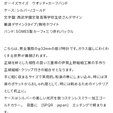
ボーイズサイズ ウオッチ×カーフバンド
ケース：シルバー/ゴールド
文字盤：西武学園文理高等学校生徒さんデザイン
厳選デザイン3タイプ/無地ホワイト
バンド：SOMES製カーフ×三つ折れバックル
こちらは、男女兼用のφ32mmの提げ時計です。ガラス越しにわくわ
くする世界が展開されます。
正絹を絆とした相性の良い三重県の伊賀上野組紐工房の手作り
正絹組紐・クリップ付きの組合せとなります。
手に軽く収まるサイズで実用的。和装の帯にしまい込み、時には洋
装のポケットからおしゃれ提として、時には眺めるためのインテリア
として机上に。
ケースはシルバーの美しい光沢を放つステンレスミラー加工ゴー
ルドカラー。 背面に [SPQR japan] エッチングで締まりま
す。