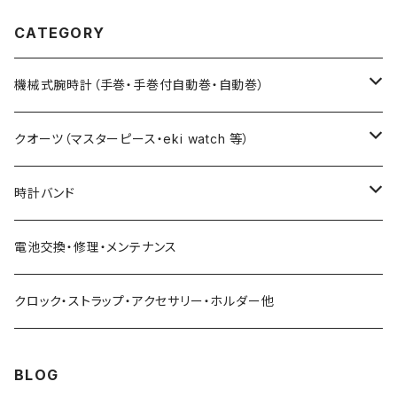
CATEGORY
機械式腕時計（手巻・手巻付自動巻・自動巻）
藤原和博プロデュース（限定モデル）
クオーツ（マスターピース・eki watch 等）
限定モデル
限定モデル
時計バンド
urushi kiso 機械式
手巻腕時計 THE SPQR
藤原和博プロデュース（限定）
クロコダイル（20・18・17・14mm）
電池交換・修理・メンテナンス
中仙道モデル
限定モデル
手巻提げ SUPERIORE（スーペリオーレ）
定番クオーツ
SOMESレザー・シート革（20・18・17・14ｍｍ）
クロック・ストラップ・アクセサリー・ホルダー他
定番モデル
masterpiece
手巻付自動巻 Ventuno （ベントゥーノ）
小型サイズ（27mm）
各種ステンレス（20・18・17・14mm）
BLOG