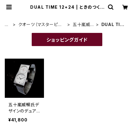
DUAL TIME 12+24 | ときのつくり
手 時計企画工房SUWA
H
クオーツ（マスターピー
五十嵐威
DUAL TIM
O
ス・eki watch 等）
暢デザイン
E 12+24
ME
ショッピングガイド
五十嵐威暢氏デ
ザインのデュア
ルウオッチ DU
¥41,800
AL TIME 12+24