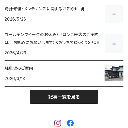
五十嵐威暢デザイン
masterpiece dd
Ventuno pr パワーリザーブ
THE SPQR LQ
手巻付自動巻小型サイズ
五十嵐威暢デザイン
ドレスバンド（20・17・14mm）
時計修理・メンテナンスに関するお知らせ
2026/5/26
Ventuno pr-nc パワーリザーブノンカレ
Ubud クオーツ
Ventuno fs
eki watch
自動巻デイデイト Ventuno dd
提げ時計
手巻・漆機械式・有田焼機械式用（20mm）
ゴールデンウイークのお休み（サロンご来店のご予約
Ventuno ss スモールセコンド
Ubud 機械式
sapporo star watch
NURSE WATCH（ナースウオッチ）
五十嵐威暢デザイン
outlet
手巻付自動巻・自動巻用（18mm）
は お早めにお願いします）＆おうちでゆっくりSPQR
Ventuno st ストレート
2026/4/29
DUAL TIME 12+24
TASCHETTA（タスケッタ）
earth watch
OUTLET
arita ism ss・urushi ss（20mm）
駐車場のご案内
PULSE WATCH（パルスウオッチ）
arita ism・urushi kiso（17mm）
2026/3/13
POCKET CHRONO（ポケットクロノ）
マスターピース用（18ｍｍ）
記事一覧を見る
Da Vinch（ダ・ヴィンチ）
小型・婦人用（14mm）
eki ・starwatch37用（20mm）