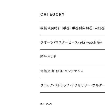
イロンバンド 試作品につ
最高級ク
き30%LESS 限定1本
プ・ワイン
CATEGORY
牛・SS
機械式腕時計（手巻・手巻付自動巻・自動巻
藤原和博プロデュース（限定モデル）
クオーツ（マスターピース・eki watch 等）
限定モデル
限定モデル
時計バンド
urushi kiso 機械式
手巻腕時計 THE SPQR
藤原和博プロデュース（限定）
クロコダイル（20・18・17・14mm）
電池交換・修理・メンテナンス
中仙道モデル
限定モデル
手巻提げ SUPERIORE（スーペリオーレ）
定番クオーツ
SOMESレザー・シート革（20・18・17・14ｍ
クロック・ストラップ・アクセサリー・ホルダ
定番モデル
masterpiece
手巻付自動巻 Ventuno （ベントゥーノ）
小型サイズ（27mm）
各種ステンレス（20・18・17・14mm）
BLOG