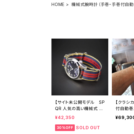
HOME
機械式腕時計（手巻・手巻付自動
【サイト未公開モデル SP
【クラシ
QR 人気の高い機械式 手
付自動巻
巻付自動巻スモールセコ
ド フォ
¥42,350
¥69,30
ンド Ventuno ss ネイ
entun
ビー文字盤 × 英国メ
ー文字盤
SOLD OUT
30%OFF
ーカー直輸入MOD#11ナ
盤 ブラ