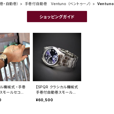
巻・自動巻）
手巻付自動巻 Ventuno （ベントゥーノ）
Ventu
ショッピングガイド
カル機械式 ・手巻
【SPQR クラシカル機械式
スモールセコン
手巻付自動巻スモールセ
ーマルバンド】 V
コンド】 Ventuno ss
0
¥60,500
o ss アイボリ
アイボリー文字盤 ネイ
 ネイビー文字
ビー文字盤 ブラック文
ック文字盤 ×
字盤 × 長さ調整が超