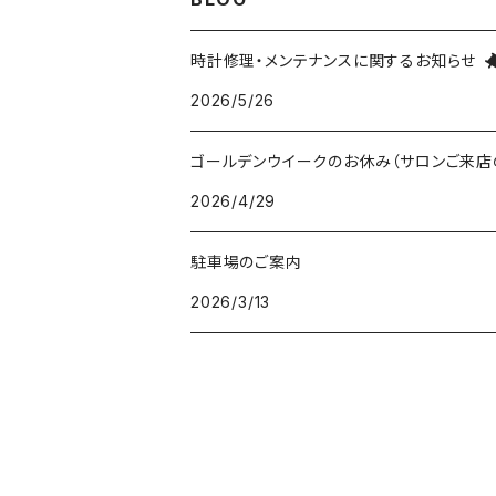
五十嵐威暢デザイン
masterpiece dd
Ventuno pr パワーリザーブ
THE SPQR LQ
手巻付自動巻小型サイズ
五十嵐威暢デザイン
ドレスバンド（20・17・14mm）
時計修理・メンテナンスに関するお知らせ
2026/5/26
Ventuno pr-nc パワーリザーブノンカレ
Ubud クオーツ
Ventuno fs
eki watch
自動巻デイデイト Ventuno dd
提げ時計
手巻・漆機械式・有田焼機械式用（20mm）
ゴールデンウイークのお休み（サロンご来店
Ventuno ss スモールセコンド
Ubud 機械式
sapporo star watch
NURSE WATCH（ナースウオッチ）
五十嵐威暢デザイン
outlet
手巻付自動巻・自動巻用（18mm）
2026/4/29
Ventuno st ストレート
DUAL TIME 12+24
TASCHETTA（タスケッタ）
earth watch
OUTLET
arita ism ss・urushi ss（20mm）
駐車場のご案内
PULSE WATCH（パルスウオッチ）
2026/3/13
arita ism・urushi kiso（17mm）
POCKET CHRONO（ポケットクロノ）
マスターピース用（18ｍｍ）
Da Vinch（ダ・ヴィンチ）
小型・婦人用（14mm）