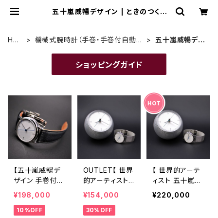
五十嵐威暢デザイン | ときのつくり
手 時計企画工房SUWA
HO
機械式腕時計（手巻・手巻付自動
五十嵐威暢デザ
ME
巻・自動巻）
イン
ショッピングガイド
【五十嵐威暢デ
OUTLET【 世界
【 世界的アーテ
ザイン 手巻付自
的アーティスト
ィスト 五十嵐威
動巻 earth wat
五十嵐威暢デザ
暢デザイン 手
¥198,000
¥154,000
¥220,000
ch+稲穂・蜻蛉
イン 手巻付自
巻付自動巻 ear
10%OFF
30%OFF
・有田焼コラボレ
動巻 earth wat
th watch 】 ブ