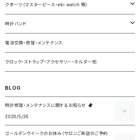
テンレスメッシ
藤原和博プロデュース（限定モデル）
クオーツ（マスターピース・eki watch 等）
ュ 【限定20本】
限定モデル
限定モデル
時計バンド
urushi kiso 機械式
手巻腕時計 THE SPQR
藤原和博プロデュース（限定）
クロコダイル（20・18・17・14mm）
電池交換・修理・メンテナンス
中仙道モデル
限定モデル
手巻提げ SUPERIORE（スーペリオーレ）
定番クオーツ
SOMESレザー・シート革（20・18・17・14ｍｍ）
クロック・ストラップ・アクセサリー・ホルダー他
定番モデル
masterpiece
手巻付自動巻 Ventuno （ベントゥーノ）
小型サイズ（27mm）
各種ステンレス（20・18・17・14mm）
BLOG
五十嵐威暢デザイン
masterpiece dd
Ventuno pr パワーリザーブ
THE SPQR LQ
手巻付自動巻小型サイズ
五十嵐威暢デザイン
ドレスバンド（20・17・14mm）
時計修理・メンテナンスに関するお知らせ
2026/5/26
Ventuno pr-nc パワーリザーブノンカレ
Ubud クオーツ
Ventuno fs
eki watch
自動巻デイデイト Ventuno dd
提げ時計
手巻・漆機械式・有田焼機械式用（20mm）
ゴールデンウイークのお休み（サロンご来店のご予約
Ventuno ss スモールセコンド
Ubud 機械式
sapporo star watch
NURSE WATCH（ナースウオッチ）
五十嵐威暢デザイン
outlet
手巻付自動巻・自動巻用（18mm）