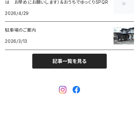
は お早めにお願いします）＆おうちでゆっくりSPQR
Ventuno st ストレート
2026/4/29
DUAL TIME 12+24
TASCHETTA（タスケッタ）
earth watch
OUTLET
arita ism ss・urushi ss（20mm）
駐車場のご案内
PULSE WATCH（パルスウオッチ）
arita ism・urushi kiso（17mm）
2026/3/13
POCKET CHRONO（ポケットクロノ）
マスターピース用（18ｍｍ）
記事一覧を見る
Da Vinch（ダ・ヴィンチ）
小型・婦人用（14mm）
eki ・starwatch37用（20mm）
eki ・sapporo starwatch 用（17mm）