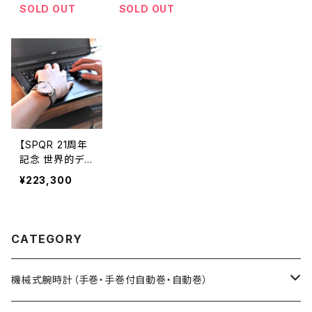
ーション】 ブルー
ch 】 ブルー天
ルー天秤秒針が
SOLD OUT
SOLD OUT
天秤秒針の白文
秤秒針が象徴的
象徴的な機械式
字盤 × SOMES
な機械式×ステ
×ステンレスメッ
別注・国産高級
ンレスメッシュ
シュ 白・黒文
車シート革ベル
白
字盤 限定各2
ト 《プロト1本限
本
定》
【SPQR 21周年
記念 世界的デザ
イナー五十嵐威
¥223,300
暢デザイン 手巻
付自動巻 】 ブル
ー天秤秒針が象
徴的な機械式 ・
CATEGORY
裏蓋スケルトン×
SOMES別注・国
産高級車シート
機械式腕時計（手巻・手巻付自動巻・自動巻）
革 ・最高級濃紺
クロコダイル・ス