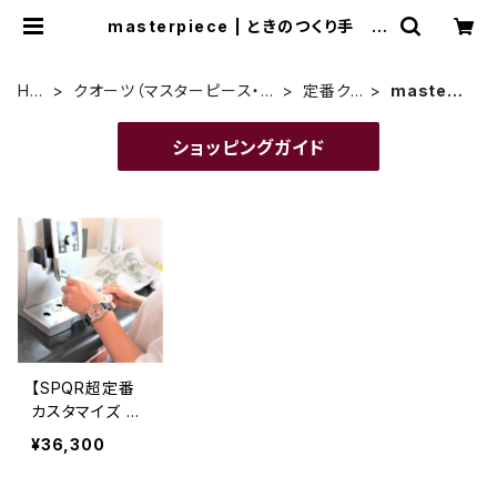
masterpiece | ときのつくり手 時
計企画工房SUWA
HO
クオーツ（マスターピース・e
定番ク
masterp
ME
ki watch 等）
オーツ
iece
ショッピングガイド
【SPQR超定番
カスタマイズ ウ
ォッチ】 20年目
¥36,300
にして待望のメ
タルバンドも追