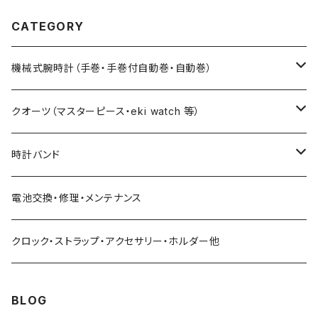
加 専用工具不
要で長さ調整超
CATEGORY
簡単 ステンレス
無垢バンド・SO
MESレザー・NA
機械式腕時計（手巻・手巻付自動巻・自動巻）
TOバンド・ 文
字盤は5色
藤原和博プロデュース（限定モデル）
クオーツ（マスターピース・eki watch 等）
限定モデル
限定モデル
時計バンド
urushi kiso 機械式
手巻腕時計 THE SPQR
藤原和博プロデュース（限定）
クロコダイル（20・18・17・14mm）
電池交換・修理・メンテナンス
中仙道モデル
限定モデル
手巻提げ SUPERIORE（スーペリオーレ）
定番クオーツ
SOMESレザー・シート革（20・18・17・14ｍｍ）
クロック・ストラップ・アクセサリー・ホルダー他
定番モデル
masterpiece
手巻付自動巻 Ventuno （ベントゥーノ）
小型サイズ（27mm）
各種ステンレス（20・18・17・14mm）
BLOG