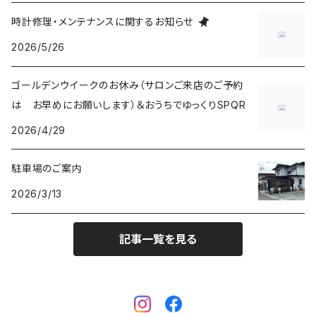
五十嵐威暢デザイン
masterpiece dd
Ventuno pr パワーリザーブ
THE SPQR LQ
手巻付自動巻小型サイズ
五十嵐威暢デザイン
ドレスバンド（20・17・14mm）
時計修理・メンテナンスに関するお知らせ
2026/5/26
Ventuno pr-nc パワーリザーブノンカレ
Ubud クオーツ
Ventuno fs
eki watch
自動巻デイデイト Ventuno dd
提げ時計
手巻・漆機械式・有田焼機械式用（20mm）
ゴールデンウイークのお休み（サロンご来店のご予約
Ventuno ss スモールセコンド
Ubud 機械式
sapporo star watch
NURSE WATCH（ナースウオッチ）
五十嵐威暢デザイン
outlet
手巻付自動巻・自動巻用（18mm）
は お早めにお願いします）＆おうちでゆっくりSPQR
Ventuno st ストレート
2026/4/29
DUAL TIME 12+24
TASCHETTA（タスケッタ）
earth watch
OUTLET
arita ism ss・urushi ss（20mm）
駐車場のご案内
PULSE WATCH（パルスウオッチ）
arita ism・urushi kiso（17mm）
2026/3/13
POCKET CHRONO（ポケットクロノ）
マスターピース用（18ｍｍ）
記事一覧を見る
Da Vinch（ダ・ヴィンチ）
小型・婦人用（14mm）
eki ・starwatch37用（20mm）