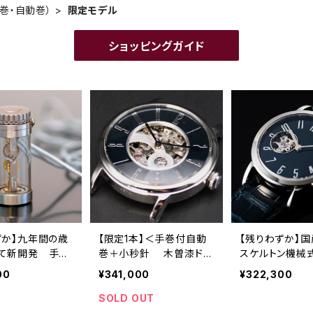
巻・自動巻）
限定モデル
ショッピングガイド
ずか】九年間の歳
【限定1本】＜手巻付自動
【残りわずか】
て新開発 手巻
巻＋小秒針 木曽漆ドー
スケルトン機械
ーブメント を
ナツ型文字盤 表裏両面
ント×木曽漆の
00
¥341,000
¥322,300
 SPQRオリジナ
シースルー＞ 有田焼白
文峰氏 の卓越
パイプ提げ時
磁・蛇の目紋りゅうず ×
事に融合した 
SOLD OUT
 ichimonji
濃紺グレージングクロコ
計 「 SPQR urus