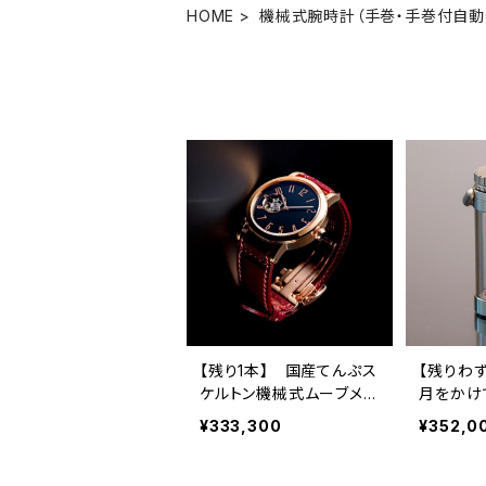
HOME
機械式腕時計（手巻・手巻付自動
【残り1本】 国産てんぷス
【残りわ
ケルトン機械式ムーブメン
月をかけ
ト×木曽漆の匠 荻上 文峰
式棒型ム
¥333,300
¥352,0
氏の卓越した技が融合し
搭載した
た 機械式腕時計 「SPQR
ル 透明
urushi-kiso 機械式 ピ
計 SPQR