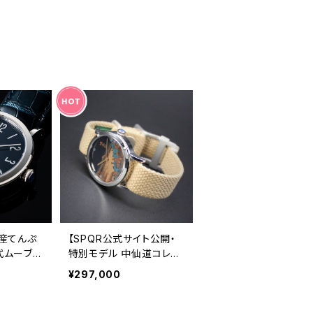
国産てんぷ
【SPQR公式サイト公開・
式ムーブメ
特別モデル 中仙道コレク
匠 荻原
ション第一弾】 木曽漆の
¥297,000
した技が見
匠 荻上 文峰氏 の卓越し
機械式腕時
た技が描く漆文字盤 ＜
hi-kiso
SPQR 中仙道 第30宿 塩