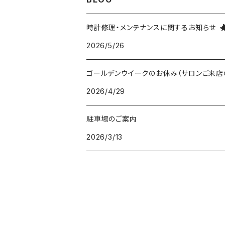
五十嵐威暢デザイン
masterpiece dd
Ventuno pr パワーリザーブ
THE SPQR LQ
手巻付自動巻小型サイズ
五十嵐威暢デザイン
ドレスバンド（20・17・14mm）
時計修理・メンテナンスに関するお知らせ
2026/5/26
Ventuno pr-nc パワーリザーブノンカレ
Ubud クオーツ
Ventuno fs
eki watch
自動巻デイデイト Ventuno dd
提げ時計
手巻・漆機械式・有田焼機械式用（20mm）
ゴールデンウイークのお休み（サロンご来店
Ventuno ss スモールセコンド
Ubud 機械式
sapporo star watch
NURSE WATCH（ナースウオッチ）
五十嵐威暢デザイン
outlet
手巻付自動巻・自動巻用（18mm）
2026/4/29
Ventuno st ストレート
DUAL TIME 12+24
TASCHETTA（タスケッタ）
earth watch
OUTLET
arita ism ss・urushi ss（20mm）
駐車場のご案内
PULSE WATCH（パルスウオッチ）
2026/3/13
arita ism・urushi kiso（17mm）
POCKET CHRONO（ポケットクロノ）
マスターピース用（18ｍｍ）
Da Vinch（ダ・ヴィンチ）
小型・婦人用（14mm）