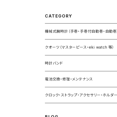
ンクゴールド」バックルシ
一文字 ×
ルバー×クロコダイルバン
定製造１
CATEGORY
ド
機械式腕時計（手巻・手巻付自動巻・自動巻
藤原和博プロデュース（限定モデル）
クオーツ（マスターピース・eki watch 等）
限定モデル
限定モデル
時計バンド
urushi kiso 機械式
手巻腕時計 THE SPQR
藤原和博プロデュース（限定）
クロコダイル（20・18・17・14mm）
電池交換・修理・メンテナンス
中仙道モデル
限定モデル
手巻提げ SUPERIORE（スーペリオーレ）
定番クオーツ
SOMESレザー・シート革（20・18・17・14ｍ
クロック・ストラップ・アクセサリー・ホルダ
定番モデル
masterpiece
手巻付自動巻 Ventuno （ベントゥーノ）
小型サイズ（27mm）
各種ステンレス（20・18・17・14mm）
BLOG