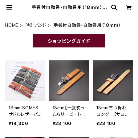
手巻付自動巻・自動巻用（18mm） |
ときのつくり手 時計企画工房SUWA
HOME
時計バンド
手巻付自動巻・自動巻用（18mm）
ショッピングガイド
18mm SOMES
18mm【一度使っ
18mm三つ折れ
サドルレザーバ
たらリーピート
ロング 【サロン
ンド
必須！ SOMES
のお客様に人
¥14,300
¥23,100
¥23,100
サドルレザー・5
気！一度お使い
色 × ミラー仕上
になってみてく