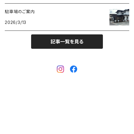
駐車場のご案内
PULSE WATCH（パルスウオッチ）
arita ism・urushi kiso（17mm）
2026/3/13
POCKET CHRONO（ポケットクロノ）
マスターピース用（18ｍｍ）
記事一覧を見る
Da Vinch（ダ・ヴィンチ）
小型・婦人用（14mm）
eki ・starwatch37用（20mm）
eki ・sapporo starwatch 用（17mm）