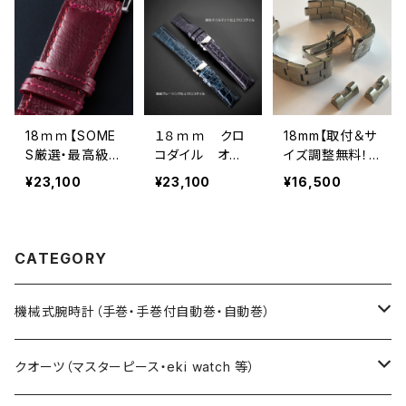
ステンレス製・ワ
ださい！ 22cm
ンプッシュのＵタ
までOK の寸長
イプバックル】簡
サイズ 】 SOM
単装脱着・手縫
ESサドルレザー
い 【各色20本
６色 × ミラー仕
限定】
上げSS製・ワン
プッシュ・Ｕタイ
18ｍｍ【SOME
１８ｍｍ クロ
18mm【取付＆サ
プバックル
S厳選・最高級イ
コダイル オイ
イズ調整無料！】
ギリス製ソフト水
ルマット仕上・グ
ステンレスバンド
¥23,100
¥23,100
¥16,500
牛革・バーガンデ
レージング仕上
ィ】 ソメス職人
× SSミラー仕上
手作り 4mm厚
Ｉタイプバックル
の高級時計バン
またはUタイプ
CATEGORY
ド 18mm幅 ×
ステンレスUタイ
プ三つ折バック
機械式腕時計（手巻・手巻付自動巻・自動巻）
ル
藤原和博プロデュース（限定モデル）
クオーツ（マスターピース・eki watch 等）