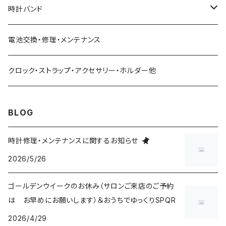
限定モデル
限定モデル
時計バンド
urushi kiso 機械式
手巻腕時計 THE SPQR
藤原和博プロデュース（限定）
クロコダイル（20・18・17・14mm）
電池交換・修理・メンテナンス
中仙道モデル
限定モデル
手巻提げ SUPERIORE（スーペリオーレ）
定番クオーツ
SOMESレザー・シート革（20・18・17・14ｍｍ）
クロック・ストラップ・アクセサリー・ホルダー他
定番モデル
masterpiece
手巻付自動巻 Ventuno （ベントゥーノ）
小型サイズ（27mm）
各種ステンレス（20・18・17・14mm）
BLOG
五十嵐威暢デザイン
masterpiece dd
Ventuno pr パワーリザーブ
THE SPQR LQ
手巻付自動巻小型サイズ
五十嵐威暢デザイン
ドレスバンド（20・17・14mm）
時計修理・メンテナンスに関するお知らせ
2026/5/26
Ventuno pr-nc パワーリザーブノンカレ
Ubud クオーツ
Ventuno fs
eki watch
自動巻デイデイト Ventuno dd
提げ時計
手巻・漆機械式・有田焼機械式用（20mm）
ゴールデンウイークのお休み（サロンご来店のご予約
Ventuno ss スモールセコンド
Ubud 機械式
sapporo star watch
NURSE WATCH（ナースウオッチ）
五十嵐威暢デザイン
outlet
手巻付自動巻・自動巻用（18mm）
は お早めにお願いします）＆おうちでゆっくりSPQR
Ventuno st ストレート
2026/4/29
DUAL TIME 12+24
TASCHETTA（タスケッタ）
earth watch
OUTLET
arita ism ss・urushi ss（20mm）