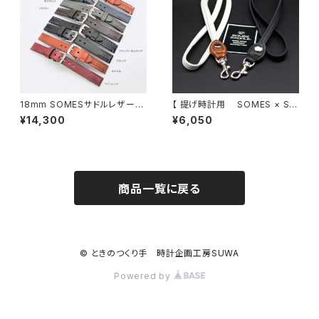
18mm SOMESサドルレザーバ
【 提げ時計用 SOMES × SP
ンド
QR 別注 新作・高級革製ストラ
¥14,300
¥6,050
ップ ６５cm 】 グレージュ
または ブラック
商品一覧に戻る
© ときのつくり手 時計企画工房SUWA
Powered by