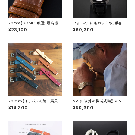
20mm【SOMES厳選・最高級フ
フォーマルにもおすすめ。手巻付
ランス製ソフトカーフ】 ソメス
自動巻パワーリザーブ Ventu
¥23,100
¥69,300
職人手作り 4mm厚の時計バン
no pr （アイボリー文字盤 ピ
ド キャメル × UタイプSSミラ
ンク文字盤 ブラック文字盤／
ー仕上三つ折バックル
スケルトン裏蓋）× ３タイプの最
高級クロコダイル・SOMESワイ
ンレッド ワンプッシュ式３つ折
れバックル
20ｍｍ【イチバン人気 馬具職
SPQR以外の機械式時計のメン
人手縫！４mm厚のブライドルレ
テナンス（分解洗浄）作業終了後
¥14,300
¥50,600
ザー×ドイツ有名馬具メーカー
にお手続きいただきます
の金具】 最高峰SOMESサドル
レザーバンド 7色