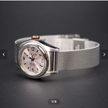
五十嵐威暢デザイン
masterpiece dd
Ventuno pr パワーリザーブ
THE SPQR LQ
手巻付自動巻小型サイズ
五十嵐威暢デザイン
ドレスバンド（20・17・14mm）
Ventuno pr-nc パワーリザーブノンカレ
Ubud クオーツ
Ventuno fs
eki watch
自動巻デイデイト Ventuno dd
提げ時計
手巻・漆機械式・有田焼機械式用（20mm）
Ventuno ss スモールセコンド
Ubud 機械式
sapporo star watch
NURSE WATCH（ナースウオッチ）
五十嵐威暢デザイン
outlet
手巻付自動巻・自動巻用（18mm）
Ventuno st ストレート
DUAL TIME 12+24
TASCHETTA（タスケッタ）
earth watch
OUTLET
arita ism ss・urushi ss（20mm）
PULSE WATCH（パルスウオッチ）
arita ism・urushi kiso（17mm）
POCKET CHRONO（ポケットクロノ）
マスターピース用（18ｍｍ）
Da Vinch（ダ・ヴィンチ）
小型・婦人用（14mm）
1
/9