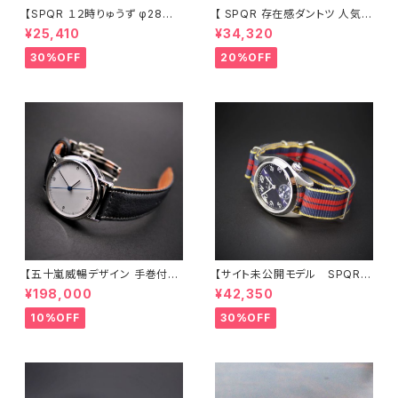
【SPQR １２時りゅうず φ28m
【 SPQR 存在感ダントツ 人気の
m絶妙サイズ ・ THE SPQR
１２時りゅうず 手巻付自動巻
¥25,410
¥34,320
のコンセプトを踏襲 シンプル・レ
機械式】 Ｕｂｕｄ機械式 アイ
トロ 懐かしいデザイン】 SP
ボリー文字盤 × 臙脂色・最高級
30%OFF
20%OFF
QR Ｕｂｕｄ-Ｑ × シルバー文
クロコダイル・SS三つ折れバッ
字盤・ブラック文字盤 ×SOMES
クル 商談品 20％LESS
革バンド
【限定1本】
【五十嵐威暢デザイン 手巻付自
【サイト未公開モデル SPQR
動巻 earth watch+稲穂・蜻蛉
人気の高い機械式 手巻付自動
¥198,000
¥42,350
・有田焼コラボレーション】 ブル
巻スモールセコンド Ventuno
ー天秤秒針の白文字盤 × SOM
ss ネイビー文字盤 × 英
10%OFF
30%OFF
ES別注・国産高級車シート革ベ
国メーカー直輸入MOD#11ナイ
ルト 《プロト1本限定》
ロンバンド 試作品につき30%
LESS 限定1本