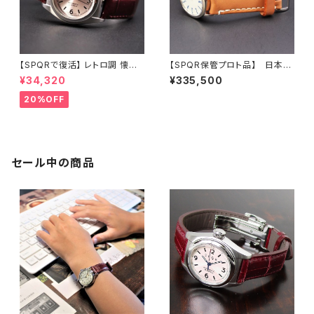
【SPQRで復活】 レトロ調 懐か
【SPQR保管プロト品】 日本の
しい12時お洒落なブラウン竜頭
磁器誕生４００年 を越えた手仕
¥34,320
¥335,500
小型サイズのシンプルデザイン・
事の有田焼・文字盤 × 有田焼・
使い易さとオシャレ重視の手巻
稲穂/青蜻蛉裏蓋 × 有田焼埋め
20%OFF
付自動巻機械式 Ubud-Mピ
込み竜頭 × SOMESナチュラ
ンク文字盤 × 最高級クロコダイ
ル 【限定1本】
ル臙脂色【展示品20%LESS】
セール中の商品