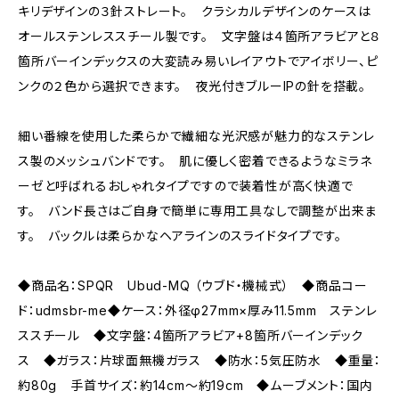
キリデザインの３針ストレート。 クラシカルデザインのケースは
オールステンレススチール製です。 文字盤は４箇所アラビアと８
箇所バーインデックスの大変読み易いレイアウトでアイボリー、ピ
ンクの２色から選択できます。 夜光付きブルーIPの針を搭載。
細い番線を使用した柔らかで繊細な光沢感が魅力的なステンレ
ス製のメッシュバンドです。 肌に優しく密着できるようなミラネ
ーゼと呼ばれるおしゃれタイプですので装着性が高く快適で
す。 バンド長さはご自身で簡単に専用工具なしで調整が出来ま
す。 バックルは柔らかなヘアラインのスライドタイプです。
◆商品名：SPQR Ubud-MQ （ウブド・機械式） ◆商品コー
ド：udmsbr-me◆ケース：外径φ27mm×厚み11.5mm ステンレ
ススチール ◆文字盤：4箇所アラビア+8箇所バーインデック
ス ◆ガラス：片球面無機ガラス ◆防水：5気圧防水 ◆重量：
約80g 手首サイズ：約14cm～約19cm ◆ムーブメント：国内