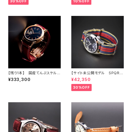
30%OFF
10%OFF
テンレスメッシュ 白
ES別注・国産高級車シート革ベ
ルト 《プロト1本限定》
【残り1本】 国産てんぷスケルト
【サイト未公開モデル SPQR
ン機械式ムーブメント×木曽漆
人気の高い機械式 手巻付自動
¥333,300
¥42,350
の匠 荻上 文峰氏の卓越した技
巻スモールセコンド Ventuno
が融合した 機械式腕時計 「SP
ss ネイビー文字盤 × 英
30%OFF
QR urushi-kiso 機械式 ピン
国メーカー直輸入MOD#11ナイ
クゴールド」バックルシルバー×
ロンバンド 試作品につき30%
クロコダイルバンド
LESS 限定1本