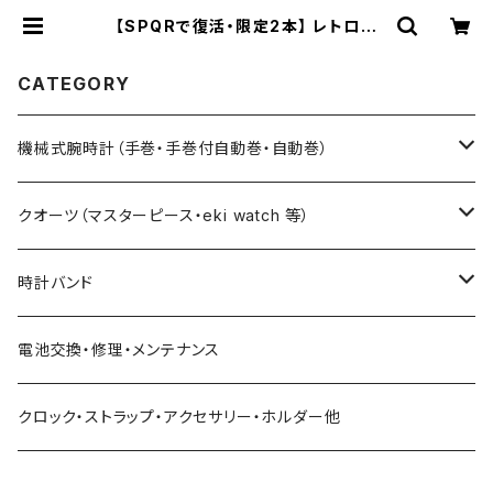
【SPQRで復活・限定2本】 レトロ調
懐かしい12時ブラウン竜頭 小型サイ
ズのシンプルデザイン・使い易さとオ
シャレ重視の手巻付自動巻機械式
CATEGORY
Ubud-M × ステンレスメッシュバン
ド | ときのつくり手 時計企画工房S
UWA
機械式腕時計（手巻・手巻付自動巻・自動巻）
藤原和博プロデュース（限定モデル）
クオーツ（マスターピース・eki watch 等）
限定モデル
限定モデル
時計バンド
urushi kiso 機械式
手巻腕時計 THE SPQR
藤原和博プロデュース（限定）
クロコダイル（20・18・17・14mm）
電池交換・修理・メンテナンス
中仙道モデル
限定モデル
手巻提げ SUPERIORE（スーペリオーレ）
定番クオーツ
SOMESレザー・シート革（20・18・17・14ｍｍ）
クロック・ストラップ・アクセサリー・ホルダー他
定番モデル
masterpiece
手巻付自動巻 Ventuno （ベントゥーノ）
小型サイズ（27mm）
各種ステンレス（20・18・17・14mm）