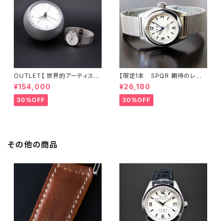
OUTLET【 世界的アーティスト
【限定1本 SPQR 期待のレディ
五十嵐威暢デザイン 手巻付自
ス 小型サイズのシンプルデザイ
¥154,000
¥26,180
動巻 earth watch 】 ブルー
ンで使い易さに徹した手巻付自
天秤秒針が象徴的な機械式×ス
動巻機械式】 Ventuno fs
30%OFF
30%OFF
テンレスメッシュ 白
ーｘ アイボリー文字盤×ステン
レスメッシュバンド 【 商談サンプ
ル品30%LESS 】
その他の商品