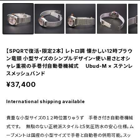
eki ・starwatch37用（20mm）
eki ・sapporo starwatch 用（17mm）
【SPQRで復活・限定2本】 レトロ調 懐かしい12時ブラウ
ン竜頭 小型サイズのシンプルデザイン・使い易さとオシ
ャレ重視の手巻付自動巻機械式 Ubud-M × ステンレ
スメッシュバンド
¥37,400
International shipping available
貴重な小型サイズの１２時位置りゅうず 手巻き付き自動巻機械
式です。 無駄のない正統派スタイルと5気圧防水の安心仕様。ム
ーブメントは国産の小型サイズで手巻と自動巻の併用可能。スッ