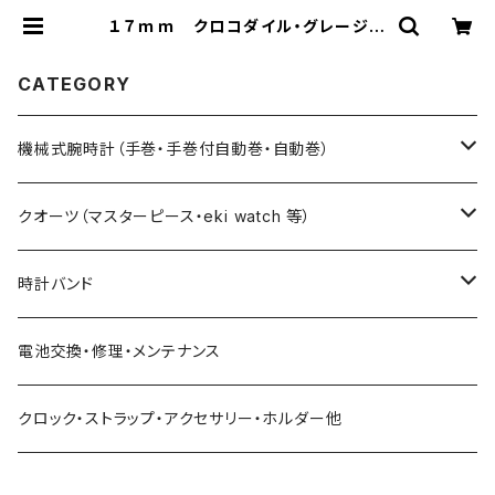
１７ｍｍ クロコダイル・グレージン
グ仕上げ 最高級クロコダイル・７カ
ラー選択 × SSミラー仕上・Uタイ
プバックル | ときのつくり手 時計企
CATEGORY
画工房SUWA
機械式腕時計（手巻・手巻付自動巻・自動巻）
藤原和博プロデュース（限定モデル）
クオーツ（マスターピース・eki watch 等）
限定モデル
限定モデル
時計バンド
urushi kiso 機械式
手巻腕時計 THE SPQR
藤原和博プロデュース（限定）
クロコダイル（20・18・17・14mm）
電池交換・修理・メンテナンス
中仙道モデル
限定モデル
手巻提げ SUPERIORE（スーペリオーレ）
定番クオーツ
SOMESレザー・シート革（20・18・17・14ｍｍ）
クロック・ストラップ・アクセサリー・ホルダー他
定番モデル
masterpiece
手巻付自動巻 Ventuno （ベントゥーノ）
小型サイズ（27mm）
各種ステンレス（20・18・17・14mm）