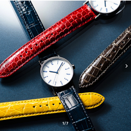
五十嵐威暢デザイン
masterpiece dd
Ventuno pr パワーリザーブ
THE SPQR LQ
手巻付自動巻小型サイズ
五十嵐威暢デザイン
ドレスバンド（20・17・14mm）
Ventuno pr-nc パワーリザーブノンカレ
Ubud クオーツ
Ventuno fs
eki watch
自動巻デイデイト Ventuno dd
提げ時計
手巻・漆機械式・有田焼機械式用（20mm）
Ventuno ss スモールセコンド
Ubud 機械式
sapporo star watch
NURSE WATCH（ナースウオッチ）
五十嵐威暢デザイン
outlet
手巻付自動巻・自動巻用（18mm）
Ventuno st ストレート
DUAL TIME 12+24
TASCHETTA（タスケッタ）
earth watch
OUTLET
arita ism ss・urushi ss（20mm）
PULSE WATCH（パルスウオッチ）
arita ism・urushi kiso（17mm）
POCKET CHRONO（ポケットクロノ）
マスターピース用（18ｍｍ）
Da Vinch（ダ・ヴィンチ）
小型・婦人用（14mm）
1
/7