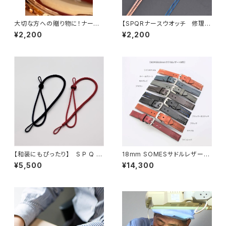
大切な方への贈り物に！ナース
【SPQRナースウオッチ 修理】
ウオッチへの刻印承ります（刻印
作業終了後にお手続きをお願い
¥2,200
¥2,200
のみ）
します
【和装にもぴったり】 S P Q R
18mm SOMESサドルレザーバ
特選 正絹・提げストラップ 32
ンド
¥5,500
¥14,300
cm 紺 または 赤 から選択