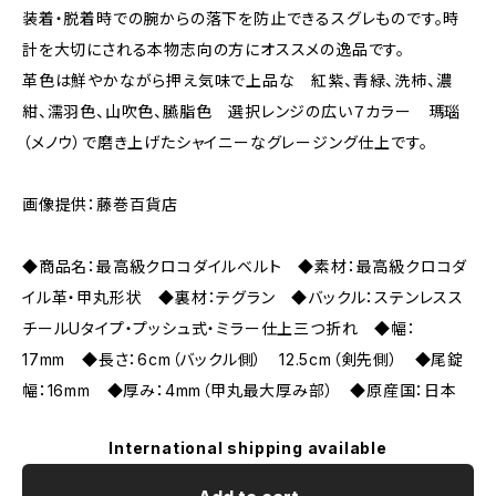
装着・脱着時での腕からの落下を防止できるスグレものです。時
計を大切にされる本物志向の方にオススメの逸品です。
革色は鮮やかながら押え気味で上品な 紅紫、青緑、洗柿、濃
紺、濡羽色、山吹色、臙脂色 選択レンジの広い７カラー 瑪瑙
（メノウ）で磨き上げたシャイニーなグレージング仕上です。
画像提供：藤巻百貨店
◆商品名：最高級クロコダイルベルト ◆素材：最高級クロコダ
イル革・甲丸形状 ◆裏材：テグラン ◆バックル：ステンレスス
チールUタイプ・プッシュ式・ミラー仕上三つ折れ ◆幅：
17mm ◆長さ：6cm（バックル側） 12.5cm（剣先側） ◆尾錠
幅：16mm ◆厚み：4mm（甲丸最大厚み部） ◆原産国：日本
International shipping available