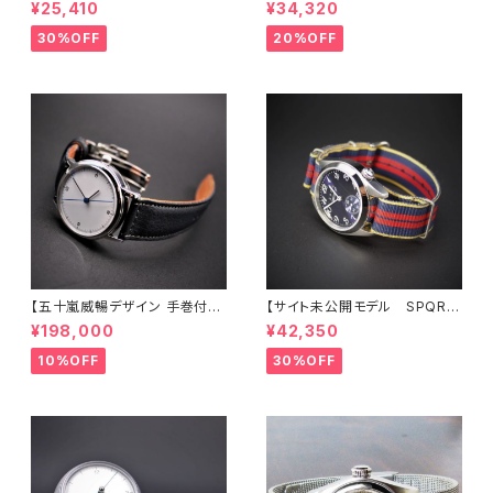
m絶妙サイズ ・ THE SPQR
１２時りゅうず 手巻付自動巻
¥25,410
¥34,320
のコンセプトを踏襲 シンプル・レ
機械式】 Ｕｂｕｄ機械式 アイ
トロ 懐かしいデザイン】 SP
ボリー文字盤 × 臙脂色・最高級
30%OFF
20%OFF
QR Ｕｂｕｄ-Ｑ × シルバー文
クロコダイル・SS三つ折れバッ
字盤・ブラック文字盤 ×SOMES
クル 商談品 20％LESS
革バンド
【限定1本】
【五十嵐威暢デザイン 手巻付自
【サイト未公開モデル SPQR
動巻 earth watch+稲穂・蜻蛉
人気の高い機械式 手巻付自動
¥198,000
¥42,350
・有田焼コラボレーション】 ブル
巻スモールセコンド Ventuno
ー天秤秒針の白文字盤 × SOM
ss ネイビー文字盤 × 英
10%OFF
30%OFF
ES別注・国産高級車シート革ベ
国メーカー直輸入MOD#11ナイ
ルト 《プロト1本限定》
ロンバンド 試作品につき30%
LESS 限定1本