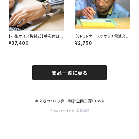
【小型サイズ機械式】手巻付自動
【SPQRナースウオッチ電池交
巻機械式 Ventuno fs ア
換】作業終了後にお手続きをお
¥37,400
¥2,750
イボリー文字盤・ブラック文字
願いします
盤・ピンク文字盤の３カラー×ス
テンレススチール無垢バンド
商品一覧に戻る
© ときのつくり手 時計企画工房SUWA
Powered by