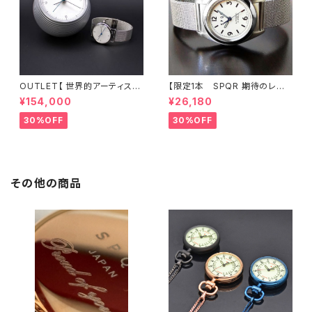
OUTLET【 世界的アーティスト
【限定1本 SPQR 期待のレディ
五十嵐威暢デザイン 手巻付自
ス 小型サイズのシンプルデザイ
¥154,000
¥26,180
動巻 earth watch 】 ブルー
ンで使い易さに徹した手巻付自
天秤秒針が象徴的な機械式×ス
動巻機械式】 Ventuno fs
30%OFF
30%OFF
テンレスメッシュ 白
ーｘ アイボリー文字盤×ステン
レスメッシュバンド 【 商談サンプ
ル品30%LESS 】
その他の商品