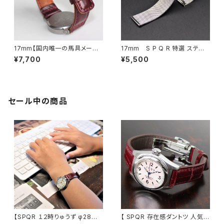
17mm【国内唯一の馬具メーカ
17mm S P Q R 特選 ステン
ーSOMES社と共同開発 バッ
レス メッシュバンド＋スライド式
¥7,700
¥5,500
ファロー・バーガンディ 耐久性
留め具
抜群のレザー × SSバックル (ミ
ラー仕上・マット仕上) 選択可
能 【限定製造30本】
セール中の商品
【SPQR １２時りゅうず φ28m
【 SPQR 存在感ダントツ 人気の