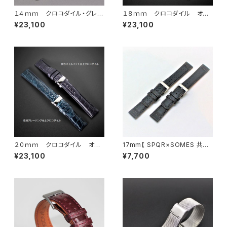
１４ｍｍ クロコダイル・グレー
１８ｍｍ クロコダイル オイ
ジング仕上げ 最高級クロ
ルマット仕上・グレージング仕上
¥23,100
¥23,100
コダイルワインレッド・ディープ
× SSミラー仕上Ｉタイプバック
ネイビー × SSミラー仕上・U
ルまたはUタイプ
タイプバックル
２０ｍｍ クロコダイル オイ
17mm【 SPQR×SOMES 共同
ルマット仕上・グレージング仕上
開発・国産高級車シート革バンド
¥23,100
¥7,700
× SSミラー仕上
】 ブラック パンチング加工あ
り ・ なし 選択可能 貴重な耐
久性抜群のレザー×SSバックル
(ミラー仕上 または マット仕
上) 選択可能 【残り僅か】