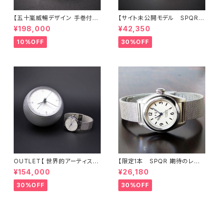
【五十嵐威暢デザイン 手巻付自
【サイト未公開モデル SPQR
動巻 earth watch+稲穂・蜻蛉
人気の高い機械式 手巻付自動
¥198,000
¥42,350
・有田焼コラボレーション】 ブル
巻スモールセコンド Ventuno
ー天秤秒針の白文字盤 × SOM
ss ネイビー文字盤 × 英
10%OFF
30%OFF
ES別注・国産高級車シート革ベ
国メーカー直輸入MOD#11ナイ
ルト 《プロト1本限定》
ロンバンド 試作品につき30%
LESS 限定1本
OUTLET【 世界的アーティスト
【限定1本 SPQR 期待のレディ
五十嵐威暢デザイン 手巻付自
ス 小型サイズのシンプルデザイ
¥154,000
¥26,180
動巻 earth watch 】 ブルー
ンで使い易さに徹した手巻付自
天秤秒針が象徴的な機械式×ス
動巻機械式】 Ventuno fs
30%OFF
30%OFF
テンレスメッシュ 白
ーｘ アイボリー文字盤×ステン
レスメッシュバンド 【 商談サンプ
ル品30%LESS 】