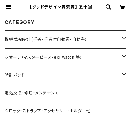
【グッドデザイン賞受賞】 五十嵐 威
暢 氏による究極のベーシックデザイ
ン eki watch φ30mm × カーフベ
ルト | ときのつくり手 時計企画工房
CATEGORY
SUWA
機械式腕時計（手巻・手巻付自動巻・自動巻）
藤原和博プロデュース（限定モデル）
クオーツ（マスターピース・eki watch 等）
限定モデル
限定モデル
時計バンド
urushi kiso 機械式
手巻腕時計 THE SPQR
藤原和博プロデュース（限定）
クロコダイル（20・18・17・14mm）
電池交換・修理・メンテナンス
中仙道モデル
限定モデル
手巻提げ SUPERIORE（スーペリオーレ）
定番クオーツ
SOMESレザー・シート革（20・18・17・14ｍｍ）
クロック・ストラップ・アクセサリー・ホルダー他
定番モデル
masterpiece
手巻付自動巻 Ventuno （ベントゥーノ）
小型サイズ（27mm）
各種ステンレス（20・18・17・14mm）