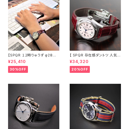
【SPQR １２時りゅうず φ28m
【 SPQR 存在感ダントツ 人気の
m絶妙サイズ ・ THE SPQR
１２時りゅうず 手巻付自動巻
¥25,410
¥34,320
のコンセプトを踏襲 シンプル・レ
機械式】 Ｕｂｕｄ機械式 アイ
トロ 懐かしいデザイン】 SP
ボリー文字盤 × 臙脂色・最高級
30%OFF
20%OFF
QR Ｕｂｕｄ-Ｑ × シルバー文
クロコダイル・SS三つ折れバッ
字盤・ブラック文字盤 ×SOMES
クル 商談品 20％LESS
革バンド
【限定1本】