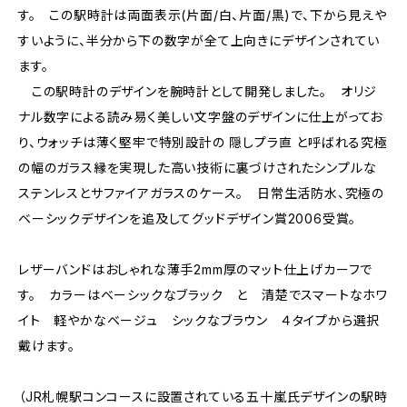
す。 この駅時計は両面表示(片面/白、片面/黒)で、下から見えや
すいように、半分から下の数字が全て上向きにデザインされてい
ます。
この駅時計のデザインを腕時計として開発しました。 オリジ
ナル数字による読み易く美しい文字盤のデザインに仕上がってお
り、ウォッチは薄く堅牢で特別設計の 隠しプラ直 と呼ばれる究極
の幅のガラス縁を実現した高い技術に裏づけされたシンプルな
ステンレスとサファイアガラスのケース。 日常生活防水、究極の
ベーシックデザインを追及してグッドデザイン賞2006受賞。
レザーバンドはおしゃれな薄手2mm厚のマット仕上げカーフで
す。 カラーはベーシックなブラック と 清楚でスマートなホワ
イト 軽やかなベージュ シックなブラウン ４タイプから選択
戴けます。
（JR札幌駅コンコースに設置されている五十嵐氏デザインの駅時