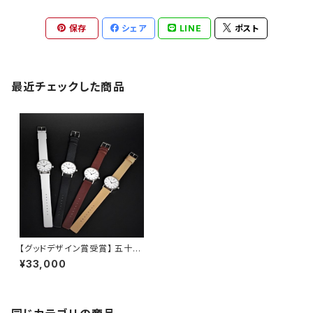
保存
シェア
LINE
ポスト
最近チェックした商品
【グッドデザイン賞受賞】 五十
嵐 威暢 氏による究極のベー
¥33,000
シックデザイン eki watch φ3
0mm × カーフベルト