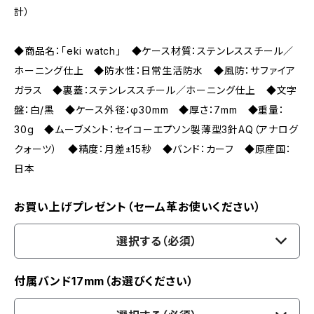
計）
◆商品名：「eki watch」 ◆ケース材質：ステンレススチール／
ホーニング仕上 ◆防水性：日常生活防水 ◆風防：サファイア
ガラス ◆裏蓋：ステンレススチール／ホーニング仕上 ◆文字
盤：白/黒 ◆ケース外径：φ30mm ◆厚さ：7mm ◆重量：
30g ◆ムーブメント：セイコーエプソン製薄型3針AQ（アナログ
クォーツ） ◆精度：月差±15秒 ◆バンド：カーフ ◆原産国：
日本
お買い上げプレゼント（セーム革お使いください）
選択する（必須）
付属バンド17mm（お選びください）