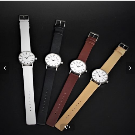
五十嵐威暢デザイン
masterpiece dd
Ventuno pr パワーリザーブ
THE SPQR LQ
手巻付自動巻小型サイズ
五十嵐威暢デザイン
ドレスバンド（20・17・14mm）
Ventuno pr-nc パワーリザーブノンカレ
Ubud クオーツ
Ventuno fs
eki watch
自動巻デイデイト Ventuno dd
提げ時計
手巻・漆機械式・有田焼機械式用（20mm）
Ventuno ss スモールセコンド
Ubud 機械式
sapporo star watch
NURSE WATCH（ナースウオッチ）
五十嵐威暢デザイン
outlet
手巻付自動巻・自動巻用（18mm）
Ventuno st ストレート
DUAL TIME 12+24
TASCHETTA（タスケッタ）
earth watch
OUTLET
arita ism ss・urushi ss（20mm）
PULSE WATCH（パルスウオッチ）
arita ism・urushi kiso（17mm）
POCKET CHRONO（ポケットクロノ）
マスターピース用（18ｍｍ）
Da Vinch（ダ・ヴィンチ）
小型・婦人用（14mm）
1
/7