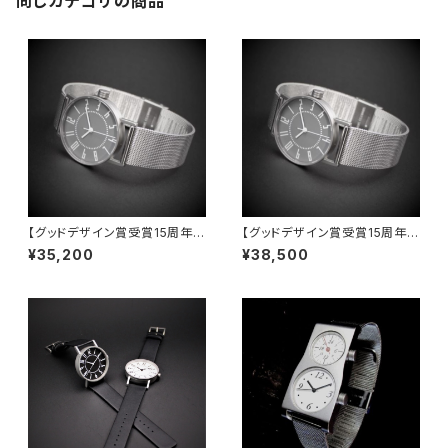
同じカテゴリの商品
【グッドデザイン賞受賞15周年記
【グッドデザイン賞受賞15周年記
念】 新色グレイ文字盤 世界
念】 新色グレイ文字盤 世界
¥35,200
¥38,500
的アーティスト 五十嵐 威暢
的アーティスト 五十嵐 威暢
氏デザイン eki watch φ30m
氏デザイン eki watch φ37m
m × 繊細ステンレスメッシュ
m × 繊細ステンレスメッシュ