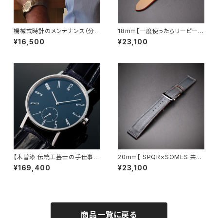
機械式時計のメンテナンス（分
18mm【一度使ったらリーピート
解洗浄）作業終了後にお手続き
必須！ SOMESサドルレザー・
¥16,500
¥23,100
いただきます
5色 × ミラー仕上ステンレス製・
ワンプッシュのＵタイプバックル】
簡単装脱着・手縫い 【各色20
本限定】
【木曽漆 伝統工芸士の手仕事】
20mm【 SPQR×SOMES 共同
文字盤とりゅうずに漆加工 ur
開発・国産高級車シート革バンド
¥169,400
¥23,100
ushi kiso smallsecond 最
】 SSミラー仕上・ワンタッチ開閉
高級・濃紺クロコダイル仕様
式・三つ折れバックル 【限定10
【限定50本】
0本】
商品一覧に戻る