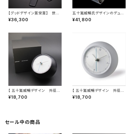
【グッドデザイン賞受賞】 世界
五十嵐威暢氏デザインのデュア
的アーティスト 五十嵐 威暢 氏
ルウオッチ DUAL TIME 12+2
¥36,300
¥41,800
による究極のベーシックデザイ
4
ン eki watch φ37mm ×
カーフベルト
【 五十嵐威暢デザイン 外径φ1
【 五十嵐威暢デザイン 外径φ1
0cm 卓上置時計 】 静かに廻
0cm 卓上置時計 】 静かに廻
¥18,700
¥18,700
るブルー天秤秒針スイープ運針
るブルー天秤秒針スイープ運針
が地球の自転を象徴 ＜earth
が地球の自転を象徴 ＜earth
clock BLACK＞ インテリア
clock WHITE＞ インテリア
＆贈答品にオススメ
＆贈答品にオススメ
セール中の商品