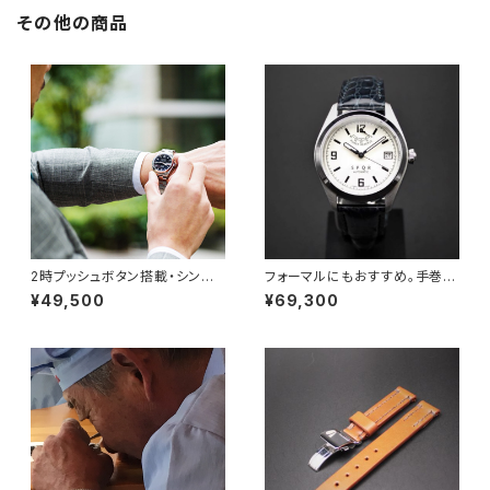
その他の商品
2時プッシュボタン搭載・シンプ
フォーマルにもおすすめ。手巻付
ルデザイン自動巻デイデイト V
自動巻パワーリザーブ Ventu
¥49,500
¥69,300
entuno dd ブラック文字盤
no pr （アイボリー文字盤 ピ
× 長さ調整は超簡単・SS無垢バ
ンク文字盤 ブラック文字盤／
ンド・観音開きバックル
スケルトン裏蓋）× ３タイプの最
高級クロコダイル・SOMESワイ
ンレッド ワンプッシュ式３つ折
れバックル