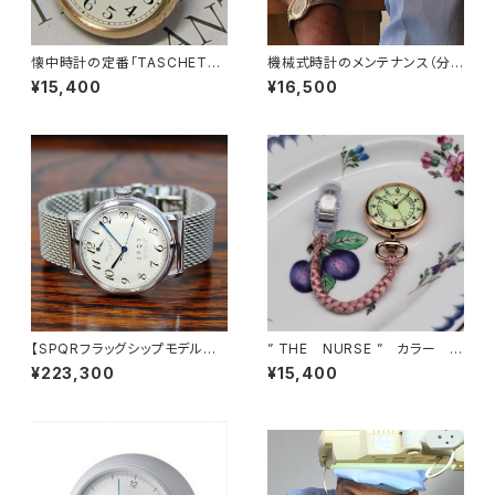
懐中時計の定番「TASCHETTA
機械式時計のメンテナンス（分
（タスケッタ）」カラーバリエーシ
解洗浄）作業終了後にお手続き
¥15,400
¥16,500
ョン
いただきます
【SPQRフラッグシップモデルに
” THE NURSE ” カラー
人気のバーインデックス登場】S
全面夜光文字盤 贈り物にも
¥223,300
¥15,400
PQR THE SPQR 手巻パワーリ
おすすめです
ザーブ+メッシュバンド