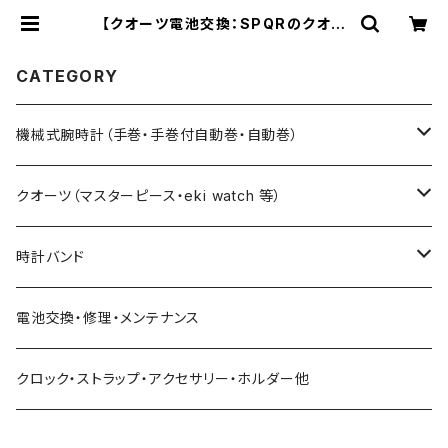
【クオーツ電池交換：SPQRのクオー
ツ全般】作業終了後にお手続きをお願
いします | ときのつくり手 時計企画
工房SUWA
CATEGORY
機械式腕時計（手巻・手巻付自動巻・自動巻）
藤原和博プロデュース（限定モデル）
クオーツ（マスターピース・eki watch 等）
限定モデル
限定モデル
時計バンド
urushi kiso 機械式
手巻腕時計 THE SPQR
藤原和博プロデュース（限定）
クロコダイル（20・18・17・14mm）
電池交換・修理・メンテナンス
中仙道モデル
限定モデル
手巻提げ SUPERIORE（スーペリオーレ）
定番クオーツ
SOMESレザー・シート革（20・18・17・14ｍｍ）
クロック・ストラップ・アクセサリー・ホルダー他
定番モデル
masterpiece
手巻付自動巻 Ventuno （ベントゥーノ）
小型サイズ（27mm）
各種ステンレス（20・18・17・14mm）