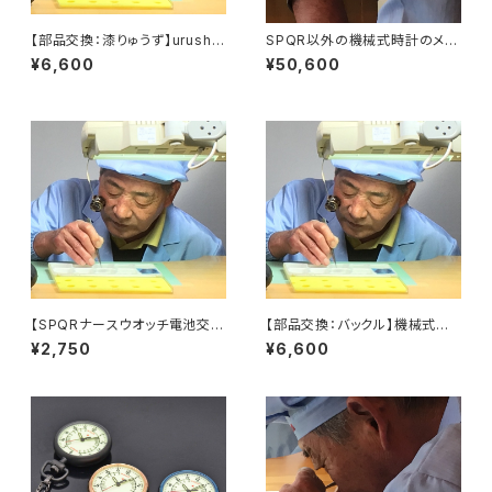
【部品交換：漆りゅうず】urushi
SPQR以外の機械式時計のメン
kisoクオーツ用
テナンス（分解洗浄）作業終了後
¥6,600
¥50,600
にお手続きいただきます
【SPQRナースウオッチ電池交
【部品交換：バックル】機械式腕
換】作業終了後にお手続きをお
時計
¥2,750
¥6,600
願いします