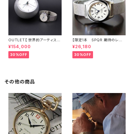
OUTLET【 世界的アーティスト
【限定1本 SPQR 期待のレディ
五十嵐威暢デザイン 手巻付自
ス 小型サイズのシンプルデザイ
¥154,000
¥26,180
動巻 earth watch 】 ブルー
ンで使い易さに徹した手巻付自
天秤秒針が象徴的な機械式×ス
動巻機械式】 Ventuno fs
30%OFF
30%OFF
テンレスメッシュ 白
ーｘ アイボリー文字盤×ステン
レスメッシュバンド 【 商談サンプ
ル品30%LESS 】
その他の商品