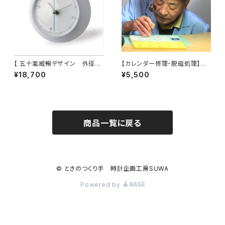
【 五十嵐威暢デザイン 外径φ1
【カレンダー修理・脱磁処理】機
0cm 卓上置時計 】 静かに廻
械式腕時計
¥18,700
¥5,500
るブルー天秤秒針スイープ運針
が地球の自転を象徴 ＜earth
clock WHITE＞ インテリア
＆贈答品にオススメ
商品一覧に戻る
© ときのつくり手 時計企画工房SUWA
Powered by