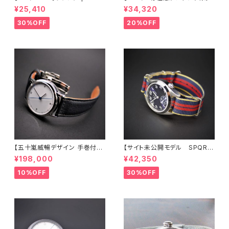
m絶妙サイズ ・ THE SPQR
１２時りゅうず 手巻付自動巻
¥25,410
¥34,320
のコンセプトを踏襲 シンプル・レ
機械式】 Ｕｂｕｄ機械式 アイ
トロ 懐かしいデザイン】 SP
ボリー文字盤 × 臙脂色・最高級
30%OFF
20%OFF
QR Ｕｂｕｄ-Ｑ × シルバー文
クロコダイル・SS三つ折れバッ
字盤・ブラック文字盤 ×SOMES
クル 商談品 20％LESS
革バンド
【限定1本】
【五十嵐威暢デザイン 手巻付自
【サイト未公開モデル SPQR
動巻 earth watch+稲穂・蜻蛉
人気の高い機械式 手巻付自動
¥198,000
¥42,350
・有田焼コラボレーション】 ブル
巻スモールセコンド Ventuno
ー天秤秒針の白文字盤 × SOM
ss ネイビー文字盤 × 英
10%OFF
30%OFF
ES別注・国産高級車シート革ベ
国メーカー直輸入MOD#11ナイ
ルト 《プロト1本限定》
ロンバンド 試作品につき30%
LESS 限定1本