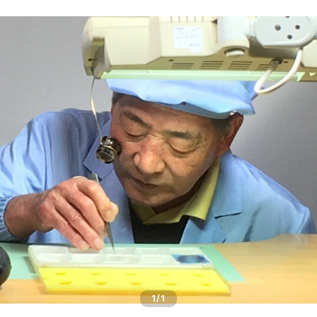
五十嵐威暢デザイン
masterpiece dd
Ventuno pr パワーリザーブ
THE SPQR LQ
手巻付自動巻小型サイズ
五十嵐威暢デザイン
ドレスバンド（20・17・14mm）
Ventuno pr-nc パワーリザーブノンカレ
Ubud クオーツ
Ventuno fs
eki watch
自動巻デイデイト Ventuno dd
提げ時計
手巻・漆機械式・有田焼機械式用（20mm）
Ventuno ss スモールセコンド
Ubud 機械式
sapporo star watch
NURSE WATCH（ナースウオッチ）
五十嵐威暢デザイン
outlet
手巻付自動巻・自動巻用（18mm）
Ventuno st ストレート
DUAL TIME 12+24
TASCHETTA（タスケッタ）
earth watch
OUTLET
arita ism ss・urushi ss（20mm）
PULSE WATCH（パルスウオッチ）
arita ism・urushi kiso（17mm）
POCKET CHRONO（ポケットクロノ）
マスターピース用（18ｍｍ）
Da Vinch（ダ・ヴィンチ）
小型・婦人用（14mm）
1
/1