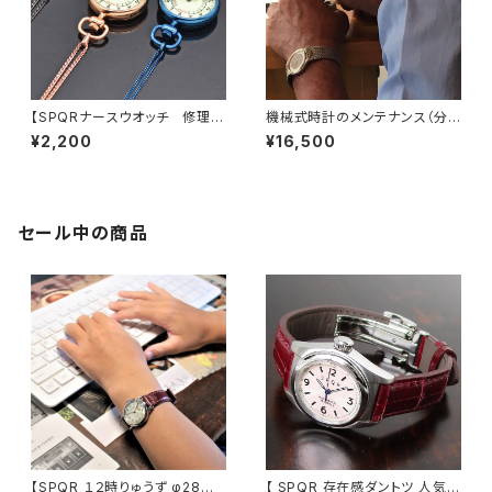
【SPQRナースウオッチ 修理】
機械式時計のメンテナンス（分
作業終了後にお手続きをお願い
解洗浄）作業終了後にお手続き
¥2,200
¥16,500
します
いただきます
セール中の商品
【SPQR １２時りゅうず φ28m
【 SPQR 存在感ダントツ 人気の