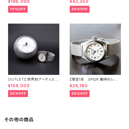
¥198,000
¥42,350
・有田焼コラボレーション】 ブル
巻スモールセコンド Ventuno
ー天秤秒針の白文字盤 × SOM
ss ネイビー文字盤 × 英
10%OFF
30%OFF
ES別注・国産高級車シート革ベ
国メーカー直輸入MOD#11ナイ
ルト 《プロト1本限定》
ロンバンド 試作品につき30%
LESS 限定1本
OUTLET【 世界的アーティスト
【限定1本 SPQR 期待のレディ
五十嵐威暢デザイン 手巻付自
ス 小型サイズのシンプルデザイ
¥154,000
¥26,180
動巻 earth watch 】 ブルー
ンで使い易さに徹した手巻付自
天秤秒針が象徴的な機械式×ス
動巻機械式】 Ventuno fs
30%OFF
30%OFF
テンレスメッシュ 白
ーｘ アイボリー文字盤×ステン
レスメッシュバンド 【 商談サンプ
ル品30%LESS 】
その他の商品