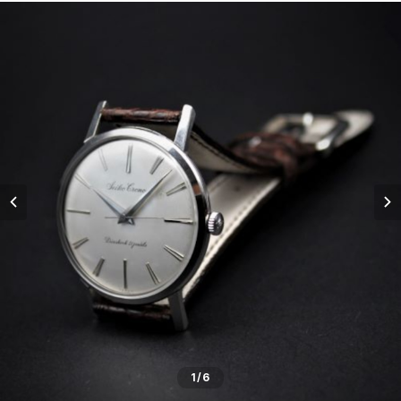
五十嵐威暢デザイン
masterpiece dd
Ventuno pr パワーリザーブ
THE SPQR LQ
手巻付自動巻小型サイズ
五十嵐威暢デザイン
ドレスバンド（20・17・14mm）
Ventuno pr-nc パワーリザーブノンカレ
Ubud クオーツ
Ventuno fs
eki watch
自動巻デイデイト Ventuno dd
提げ時計
手巻・漆機械式・有田焼機械式用（20mm）
Ventuno ss スモールセコンド
Ubud 機械式
sapporo star watch
NURSE WATCH（ナースウオッチ）
五十嵐威暢デザイン
outlet
手巻付自動巻・自動巻用（18mm）
Ventuno st ストレート
DUAL TIME 12+24
TASCHETTA（タスケッタ）
earth watch
OUTLET
arita ism ss・urushi ss（20mm）
PULSE WATCH（パルスウオッチ）
arita ism・urushi kiso（17mm）
POCKET CHRONO（ポケットクロノ）
マスターピース用（18ｍｍ）
Da Vinch（ダ・ヴィンチ）
小型・婦人用（14mm）
1
/6