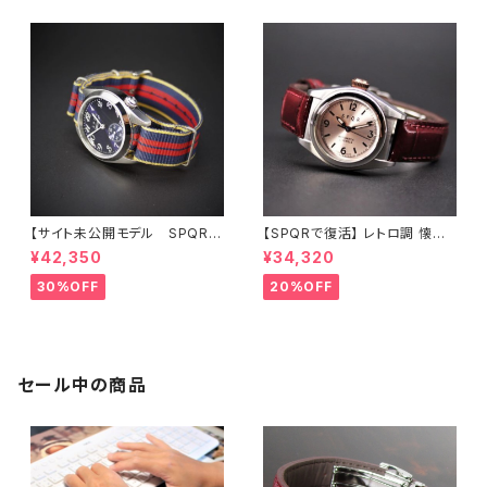
クロコダイルバンド
【サイト未公開モデル SPQR
【SPQRで復活】 レトロ調 懐か
人気の高い機械式 手巻付自動
しい12時お洒落なブラウン竜頭
¥42,350
¥34,320
巻スモールセコンド Ventuno
小型サイズのシンプルデザイン・
ss ネイビー文字盤 × 英
使い易さとオシャレ重視の手巻
30%OFF
20%OFF
国メーカー直輸入MOD#11ナイ
付自動巻機械式 Ubud-Mピ
ロンバンド 試作品につき30%
ンク文字盤 × 最高級クロコダイ
LESS 限定1本
ル臙脂色【展示品20%LESS】
セール中の商品