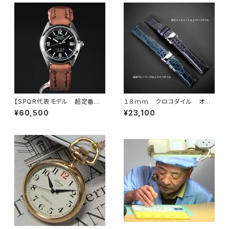
【SPQR代表モデル 超定番ロ
１８ｍｍ クロコダイル オイ
ングセラーで時と共に愛着が増
ルマット仕上・グレージング仕上
¥60,500
¥23,100
す 手巻付自動巻パワーリザー
× SSミラー仕上Ｉタイプバック
ブ】 Ventuno pr （アイボリー文
ルまたはUタイプ
字盤 ピンク文字盤 ブラック
文字盤 ／スケルトン裏蓋）×
SOMESサドルレザーバンド・8
色