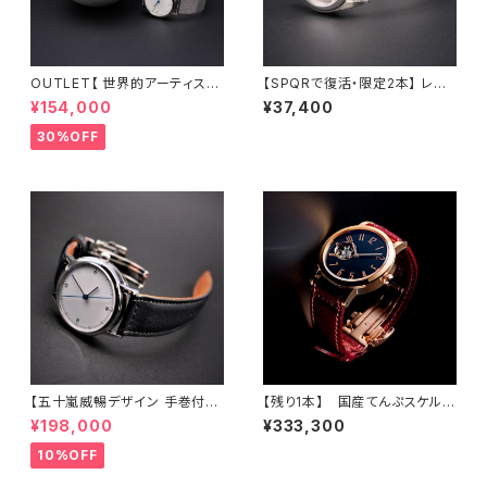
OUTLET【 世界的アーティスト
【SPQRで復活・限定2本】 レト
五十嵐威暢デザイン 手巻付自
ロ調 懐かしい12時ブラウン竜頭
¥154,000
¥37,400
動巻 earth watch 】 ブルー
小型サイズのシンプルデザイン・
天秤秒針が象徴的な機械式×ス
使い易さとオシャレ重視の手巻
30%OFF
テンレスメッシュ 白
付自動巻機械式 Ubud-M ×
ステンレスメッシュバンド
【五十嵐威暢デザイン 手巻付自
【残り1本】 国産てんぷスケルト
動巻 earth watch+稲穂・蜻蛉
ン機械式ムーブメント×木曽漆
¥198,000
¥333,300
・有田焼コラボレーション】 ブル
の匠 荻上 文峰氏の卓越した技
ー天秤秒針の白文字盤 × SOM
が融合した 機械式腕時計 「SP
10%OFF
ES別注・国産高級車シート革ベ
QR urushi-kiso 機械式 ピン
ルト 《プロト1本限定》
クゴールド」バックルシルバー×