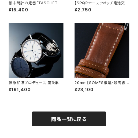
懐中時計の定番「TASCHETTA
【SPQRナースウオッチ電池交
（タスケッタ）」カラーバリエーシ
換】作業終了後にお手続きをお
¥15,400
¥2,750
ョン
願いします
藤原和博プロデュース 第9弾
20mm【SOMES厳選・最高級フ
有田焼の名門窯元 しん窯 がつ
ランス製ソフトカーフ】 ソメス
¥191,400
¥23,100
くる 有田焼 を搭載した待望のφ
職人手作り 4mm厚の時計バン
37mmスモールセコンド SPQR
ド キャメル × UタイプSSミラ
arita ism smallsecond
ー仕上三つ折バックル
特撰レザーバンドバージョン
商品一覧に戻る