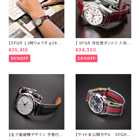
【SPQR １２時りゅうず φ28m
【 SPQR 存在感ダントツ 人気の
m絶妙サイズ ・ THE SPQR
１２時りゅうず 手巻付自動巻
¥25,410
¥34,320
のコンセプトを踏襲 シンプル・レ
機械式】 Ｕｂｕｄ機械式 アイ
トロ 懐かしいデザイン】 SP
ボリー文字盤 × 臙脂色・最高級
30%OFF
20%OFF
QR Ｕｂｕｄ-Ｑ × シルバー文
クロコダイル・SS三つ折れバッ
字盤・ブラック文字盤 ×SOMES
クル 商談品 20％LESS
革バンド
【限定1本】
【五十嵐威暢デザイン 手巻付自
【サイト未公開モデル SPQR
動巻 earth watch+稲穂・蜻蛉
人気の高い機械式 手巻付自動