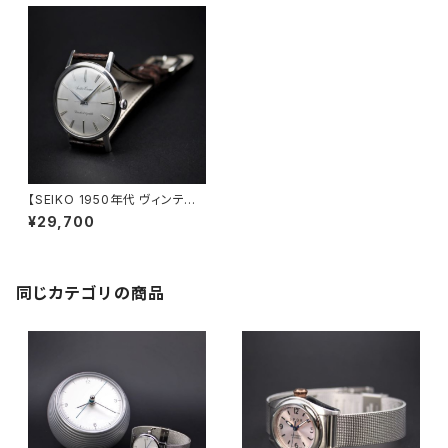
【SEIKO 1950年代 ヴィンテー
ジ】 SEIKO Cronos（セイコ
¥29,700
ー クロノス） 手巻三針 21J
EWEL 外観美品・オーバーホ
ール済 新品ブラウン高級ク
ロコダイル
同じカテゴリの商品