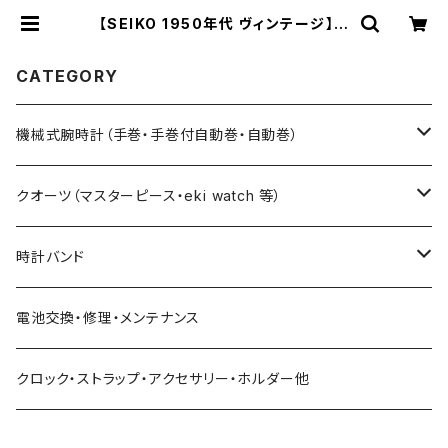
【SEIKO 1950年代 ヴィンテージ】
SEIKO Cronos（セイコー クロノ
ス） 手巻三針 21JEWEL 外観美
品・オーバーホール済 新品ブラウ
CATEGORY
ン高級クロコダイル | ときのつくり
手 時計企画工房SUWA
機械式腕時計（手巻・手巻付自動巻・自動巻）
藤原和博プロデュース（限定モデル）
クオーツ（マスターピース・eki watch 等）
限定モデル
限定モデル
時計バンド
urushi kiso 機械式
手巻腕時計 THE SPQR
藤原和博プロデュース（限定）
クロコダイル（20・18・17・14mm）
電池交換・修理・メンテナンス
中仙道モデル
限定モデル
手巻提げ SUPERIORE（スーペリオーレ）
定番クオーツ
SOMESレザー・シート革（20・18・17・14ｍｍ）
クロック・ストラップ・アクセサリー・ホルダー他
定番モデル
masterpiece
手巻付自動巻 Ventuno （ベントゥーノ）
小型サイズ（27mm）
各種ステンレス（20・18・17・14mm）