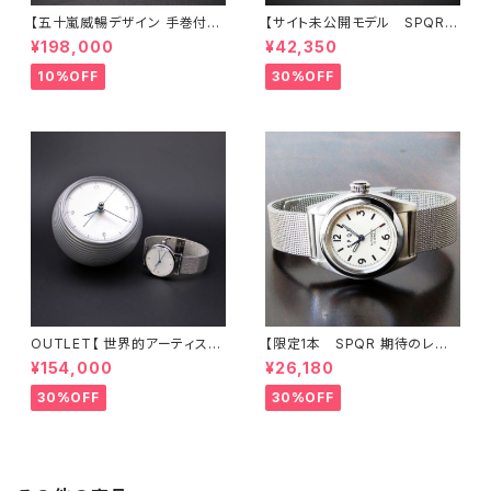
【五十嵐威暢デザイン 手巻付自
【サイト未公開モデル SPQR
動巻 earth watch+稲穂・蜻蛉
人気の高い機械式 手巻付自動
¥198,000
¥42,350
・有田焼コラボレーション】 ブル
巻スモールセコンド Ventuno
ー天秤秒針の白文字盤 × SOM
ss ネイビー文字盤 × 英
10%OFF
30%OFF
ES別注・国産高級車シート革ベ
国メーカー直輸入MOD#11ナイ
ルト 《プロト1本限定》
ロンバンド 試作品につき30%
LESS 限定1本
OUTLET【 世界的アーティスト
【限定1本 SPQR 期待のレディ
五十嵐威暢デザイン 手巻付自
ス 小型サイズのシンプルデザイ
¥154,000
¥26,180
動巻 earth watch 】 ブルー
ンで使い易さに徹した手巻付自
天秤秒針が象徴的な機械式×ス
動巻機械式】 Ventuno fs
30%OFF
30%OFF
テンレスメッシュ 白
ーｘ アイボリー文字盤×ステン
レスメッシュバンド 【 商談サンプ
ル品30%LESS 】