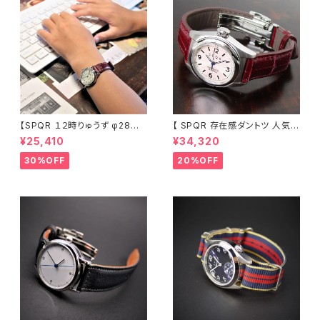
【SPQR １２時りゅうず φ28m
【 SPQR 存在感ダントツ 人気の
m絶妙サイズ ・ THE SPQR
１２時りゅうず 手巻付自動巻
¥25,410
¥34,320
のコンセプトを踏襲 シンプル・レ
機械式】 Ｕｂｕｄ機械式 アイ
トロ 懐かしいデザイン】 SP
ボリー文字盤 × 臙脂色・最高級
30%OFF
20%OFF
QR Ｕｂｕｄ-Ｑ × シルバー文
クロコダイル・SS三つ折れバッ
字盤・ブラック文字盤 ×SOMES
クル 商談品 20％LESS
革バンド
【限定1本】