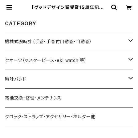
【グッドデザイン賞受賞15周年記念】
新色グレイ文字盤 世界的アーティ
スト 五十嵐 威暢 氏デザイン eki
watch φ30mm × 繊細ステン
CATEGORY
レスメッシュ | ときのつくり手 時計
企画工房SUWA
機械式腕時計（手巻・手巻付自動巻・自動巻）
藤原和博プロデュース（限定モデル）
クオーツ（マスターピース・eki watch 等）
限定モデル
限定モデル
時計バンド
urushi kiso 機械式
手巻腕時計 THE SPQR
藤原和博プロデュース（限定）
クロコダイル（20・18・17・14mm）
電池交換・修理・メンテナンス
中仙道モデル
限定モデル
手巻提げ SUPERIORE（スーペリオーレ）
定番クオーツ
SOMESレザー・シート革（20・18・17・14ｍｍ）
クロック・ストラップ・アクセサリー・ホルダー他
定番モデル
masterpiece
手巻付自動巻 Ventuno （ベントゥーノ）
小型サイズ（27mm）
各種ステンレス（20・18・17・14mm）