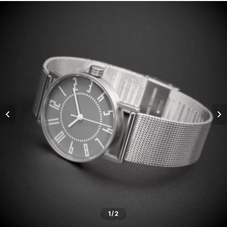
五十嵐威暢デザイン
masterpiece dd
Ventuno pr パワーリザーブ
THE SPQR LQ
手巻付自動巻小型サイズ
五十嵐威暢デザイン
ドレスバンド（20・17・14mm）
Ventuno pr-nc パワーリザーブノンカレ
Ubud クオーツ
Ventuno fs
eki watch
自動巻デイデイト Ventuno dd
提げ時計
手巻・漆機械式・有田焼機械式用（20mm）
Ventuno ss スモールセコンド
Ubud 機械式
sapporo star watch
NURSE WATCH（ナースウオッチ）
五十嵐威暢デザイン
outlet
手巻付自動巻・自動巻用（18mm）
Ventuno st ストレート
DUAL TIME 12+24
TASCHETTA（タスケッタ）
earth watch
OUTLET
arita ism ss・urushi ss（20mm）
PULSE WATCH（パルスウオッチ）
arita ism・urushi kiso（17mm）
POCKET CHRONO（ポケットクロノ）
マスターピース用（18ｍｍ）
Da Vinch（ダ・ヴィンチ）
小型・婦人用（14mm）
1
/2