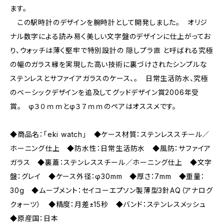
ます。
この駅時計のデザインを腕時計として開発しました。 オリジ
ナル数字による読み易く美しい文字盤のデザインに仕上がってお
り、ウォッチは薄く堅牢で特別設計の 隠しプラ直 と呼ばれる究極
の幅のガラス縁を実現した高い技術に裏づけされたシンプルな
ステンレスとサファイアガラスのケース、。 日常生活防水、究極
のベーシックデザインを追及してグッドデザイン賞2006年受
賞。 φ３０ｍｍとφ３７ｍｍのペアはオススメです。
◆商品名：「eki watch」 ◆ケース材質：ステンレススチール／
ホーニング仕上 ◆防水性：日常生活防水 ◆風防：サファイア
ガラス ◆裏蓋：ステンレススチール／ホーニング仕上 ◆文字
盤：グレイ ◆ケース外径：φ30mm ◆厚さ：7mm ◆重量：
30g ◆ムーブメント：セイコーエプソン製薄型3針AQ（アナログ
クォーツ） ◆精度：月差±15秒 ◆バンド：ステンレスメッシュ
◆原産国：日本