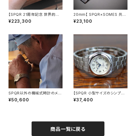
【SPQR 21周年記念 世界的デ
20mm【 SPQR×SOMES 共同
ザイナー五十嵐威暢デザイン 手
開発・国産高級車シート革バンド
¥223,300
¥23,100
巻付自動巻 】 ブルー天秤秒針
】 SSミラー仕上・ワンタッチ開閉
が象徴的な機械式 ・ 裏蓋スケル
式・三つ折れバックル 【限定10
トン× SOMES別注・国産高級
0本】
車シート革 ・最高級濃紺クロコ
ダイル・ステンレスメッシュ 【限
定20本】
SPQR以外の機械式時計のメン
【SPQR 小型サイズのシンプル
テナンス（分解洗浄）作業終了後
デザインで使い易さに徹した
¥50,600
¥37,400
にお手続きいただきます
手巻付自動巻機械式】 Ventun
o fs アイボリー文字盤・ブラ
ック文字盤・ピンク文字盤の３カ
ラー×ステンレススチール無垢バ
ンド
商品一覧に戻る