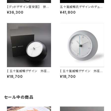
【グッドデザイン賞受賞】 世界
五十嵐威暢氏デザインのデュア
的アーティスト 五十嵐 威暢 氏
ルウオッチ DUAL TIME 12+2
¥36,300
¥41,800
による究極のベーシックデザイ
4
ン eki watch φ37mm ×
カーフベルト
【 五十嵐威暢デザイン 外径φ1
【 五十嵐威暢デザイン 外径φ1
0cm 卓上置時計 】 静かに廻
0cm 卓上置時計 】 静かに廻
¥18,700
¥18,700
るブルー天秤秒針スイープ運針
るブルー天秤秒針スイープ運針
が地球の自転を象徴 ＜earth
が地球の自転を象徴 ＜earth
clock BLACK＞ インテリア
clock WHITE＞ インテリア
＆贈答品にオススメ
＆贈答品にオススメ
セール中の商品