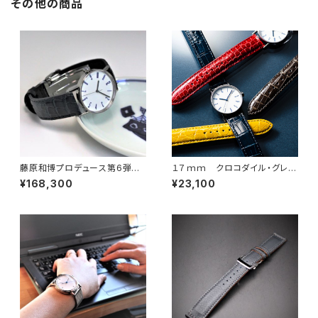
その他の商品
藤原和博プロデュース第6弾
１７ｍｍ クロコダイル・グレー
オリジナル9時りゅうず 有田焼
ジング仕上げ 最高級クロコダ
¥168,300
¥23,100
の名門しん窯 青花藍盛文字ミク
イル・７カラー選択 × SSミラ
ロ盤 × 青花藍盛蛇の目文竜頭
ー仕上・Uタイプバックル
「SPQR arita ism ×高級ク
ロコダイル」