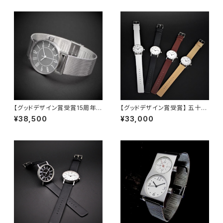
【グッドデザイン賞受賞15周年記
【グッドデザイン賞受賞】 五十
念】 新色グレイ文字盤 世界
嵐 威暢 氏による究極のベー
¥38,500
¥33,000
的アーティスト 五十嵐 威暢
シックデザイン eki watch φ3
氏デザイン eki watch φ37m
0mm × カーフベルト
m × 繊細ステンレスメッシュ