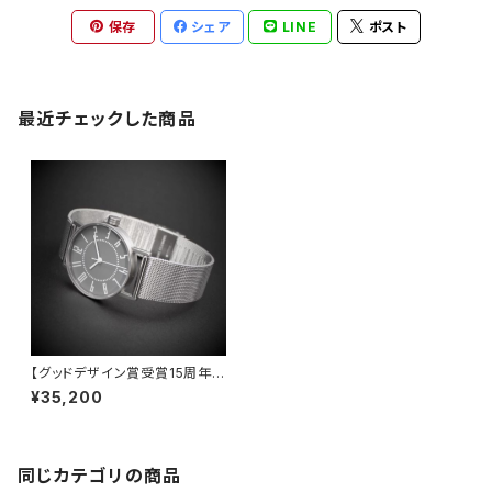
保存
シェア
LINE
ポスト
最近チェックした商品
【グッドデザイン賞受賞15周年記
念】 新色グレイ文字盤 世界
¥35,200
的アーティスト 五十嵐 威暢
氏デザイン eki watch φ30m
m × 繊細ステンレスメッシュ
同じカテゴリの商品